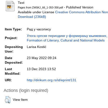
Text
- Published Version
Pages from ZMSKJ_66_1-353-358.pdf
Available under License
Creative Commons Attribution Non
Download (236kB)
Item Type:
Рад у часопису
Улога српске периодике у формирању књижевних, ку
Project:
Formation of Literary, Cultural and National Models
Depositing
Larisa Kostić
User:
Date
23 May 2022 09:24
Deposited:
Last
13 Dec 2023 13:52
Modified:
URI:
http://dirikum.org.rs/id/eprint/131
Actions (login required)
View Item