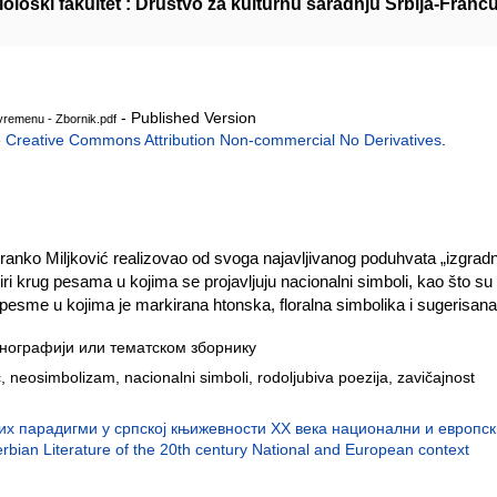
loški fakultet : Društvo za kulturnu saradnju Srbija-Franc
- Published Version
vremenu - Zbornik.pdf
e
Creative Commons Attribution Non-commercial No Derivatives
.
anko Miljković realizovao od svoga najavljivanog poduhvata „izgradn
iri krug pesama u kojima se projavljuju nacionalni simboli, kao što s
 pesme u kojima je markirana htonska, floralna simbolika i sugerisana
нографији или тематском зборнику
, neosimbolizam, nacionalni simboli, rodoljubiva poezija, zavičajnost
х парадигми у српској књижевности XX века национални и европски 
rbian Literature of the 20th century National and European context