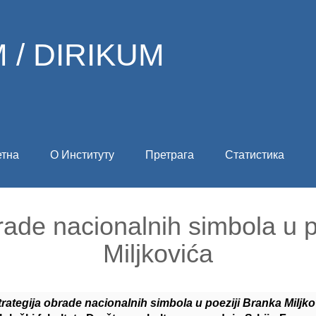
 / DIRIKUM
етна
О Институту
Претрага
Статистика
rade nacionalnih simbola u 
Miljkovića
trategija obrade nacionalnih simbola u poeziji Branka Miljko