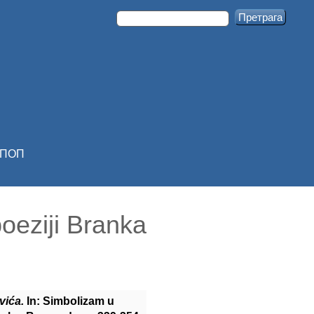
ПОП
poeziji Branka
vića.
In: Simbolizam u