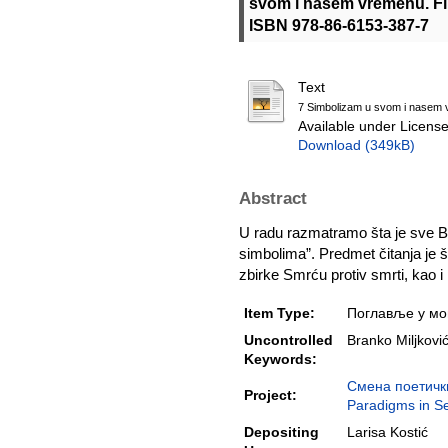
svom i našem vremenu. Filo
ISBN 978-86-6153-387-7
Text
7 Simbolizam u svom i nasem 
Available under Licens
Download (349kB)
Abstract
U radu razmatramo šta je sve Br
simbolima”. Predmet čitanja je š
zbirke Smrću protiv smrti, kao i
Item Type:
Поглавље у мо
Uncontrolled
Branko Miljković
Keywords:
Смена поетички
Project:
Paradigms in Se
Depositing
Larisa Kostić