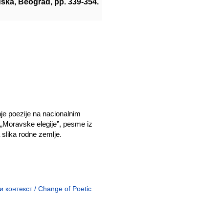
uska, Beograd, pp. 339-354.
je poezije na nacionalnim
u „Moravske elegije”, pesme iz
 slika rodne zemlje.
контекст / Change of Poetic