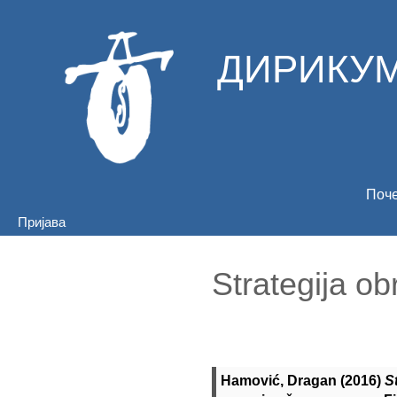
ДИРИКУМ
Поч
Пријава
Strategija ob
Hamović, Dragan
(2016)
S