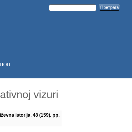
ПОП
tivnoj vizuri
ževna istorija, 48 (159). pp.