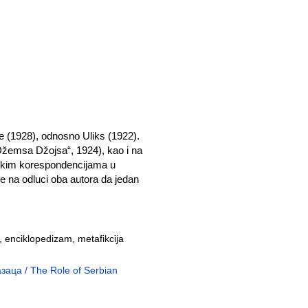
e (1928), odnosno Uliks (1922).
 Džemsa Džojsa“, 1924), kao i na
ičkim korespondencijama u
 na odluci oba autora da jedan
 enciklopedizam, metafikcija
аца / The Role of Serbian