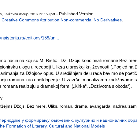
- Published Version
, Književna istorija, 2016, br. 159.pdf
e
Creative Commons Attribution Non-commercial No Derivatives
.
vnaistorija.rs/editions/159/an...
 način na koji su M. Ristić i Dž. Džojs koncipirali romane Bez mer
ionirsku ulogu u recepciji Uliksa u srpskoj književnosti („Pogled na
g zanimanja za Džojsov opus. U središnjem delu rada bavimo se poet
nju romana kao enciklopedije. U završnim analizama zadržavamo se
e romana realizuju u dramskoj formi („Kirka“, „Doživotna sloboda“).
су
Džejms Džojs, Bez mere, Uliks, roman, drama, avangarda, nadrealizam,
 периодике у формирању књижевних, културних и националних образ
 the Formation of Literary, Cultural and National Models