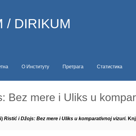
 / DIRIKUM
етна
О Институту
Претрага
Статистика
js: Bez mere i Uliks u kompara
6)
Ristić i Džojs: Bez mere i Uliks u komparativnoj vizuri.
Knji