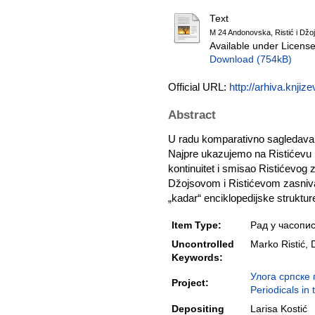
Text
M 24 Andonovska, Ristić i Džojs
Available under Licens
Download (754kB)
Official URL:
http://arhiva.knjize
Abstract
U radu komparativno sagledavamo
Najpre ukazujemo na Ristićevu p
kontinuitet i smisao Ristićevo
Džojsovom i Ristićevom zasniva
„kadar“ enciklopedijske struktur
Item Type:
Рад у часопи
Uncontrolled
Marko Ristić, 
Keywords:
Улога српске
Project:
Periodicals in
Depositing
Larisa Kostić