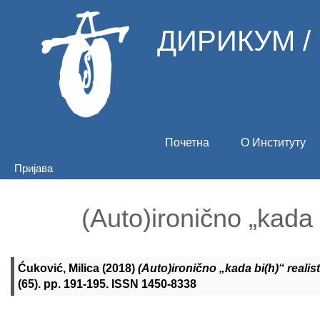
ДИРИКУМ /
Почетна
О Институту
Пријава
(Auto)ironično „kada 
Ćuković, Milica
(2018)
(Auto)ironično „kada bi(h)“ realis
(65). pp. 191-195. ISSN 1450-8338