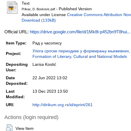
Text
- Published Version
Prikaz, D. Boskovic.pdf
Available under License
Creative Commons Attribution Non
Download (133kB)
Official URL:
https://drive.google.com/file/d/1Mk8t-p452bn9T8hui...
Item Type:
Рад у часопису
Улога српске периодике у формирању књижевних, ку
Project:
Formation of Literary, Cultural and National Models
Depositing
Larisa Kostić
User:
Date
22 Jun 2022 13:02
Deposited:
Last
13 Dec 2023 13:50
Modified:
URI:
http://dirikum.org.rs/id/eprint/261
Actions (login required)
View Item