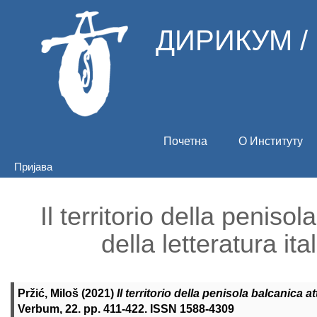
ДИРИКУМ /
Почетна
О Институту
Пријава
Il territorio della peniso
della letteratura it
Pržić, Miloš
(2021)
Il territorio della penisola balcanica a
Verbum, 22. pp. 411-422. ISSN 1588-4309