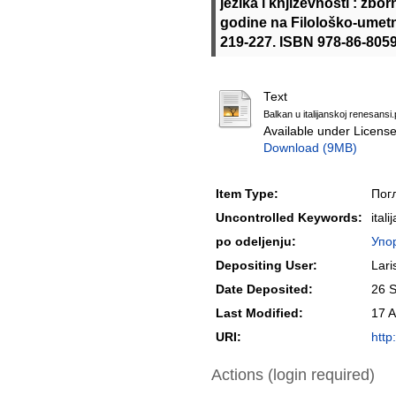
jezika i književnosti : zbo
godine na Filološko-umetni
219-227. ISBN 978-86-805
Text
Balkan u italijanskoj renesansi.
Available under Licens
Download (9MB)
Item Type:
Пог
Uncontrolled Keywords:
ital
po odeljenju:
Упор
Depositing User:
Lari
Date Deposited:
26 
Last Modified:
17 A
URI:
http
Actions (login required)