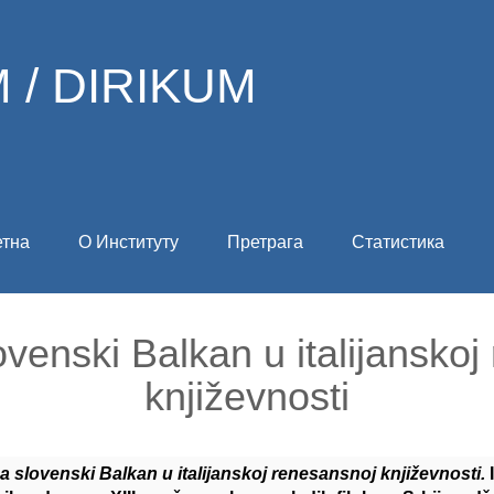
 / DIRIKUM
етна
О Институту
Претрага
Статистика
ovenski Balkan u italijansko
književnosti
na slovenski Balkan u italijanskoj renesansnoj književnosti.