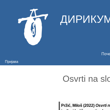
ДИРИКУМ
Поч
Пријава
Osvrti na sl
Pržić, Miloš
(2022)
Osvrti 