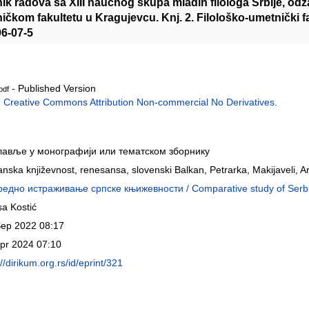
rnik radova sa XIII naučnog skupa mladih filologa Srbije, odž
čkom fakultetu u Kragujevcu. Knj. 2. Filološko-umetnički fa
96-07-5
- Published Version
pdf
e
Creative Commons Attribution Non-commercial No Derivatives
.
лавље у монографији или тематском зборнику
ijanska književnost, renesansa, slovenski Balkan, Petrarka, Makijaveli, A
едно истраживање српске књижевности / Comparative study of Serbia
sa Kostić
Sep 2022 08:17
pr 2024 07:10
://dirikum.org.rs/id/eprint/321