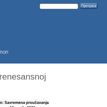
ПОП
j renesansnoj
In: Savremena proučavanja