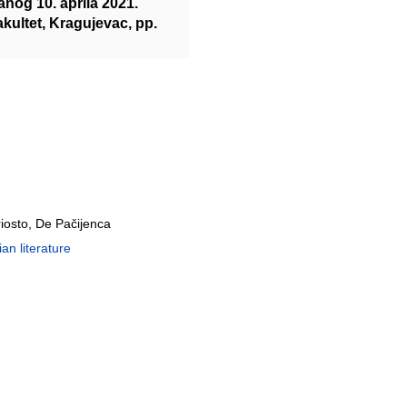
anog 10. aprila 2021.
kultet, Kragujevac, pp.
riosto, De Pačijenca
n literature