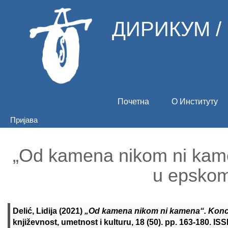
ДИРИКУМ /
Почетна
О Институту
Пријава
„Od kamena nikom ni kame
u epskom
Delić, Lidija
(2021)
„Od kamena nikom ni kamena“. Konc
književnost, umetnost i kulturu, 18 (50). pp. 163-180. I