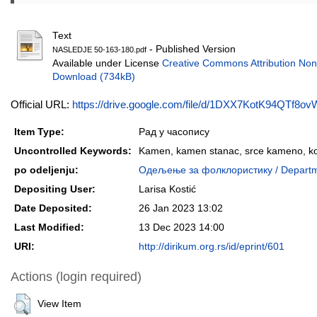
Text
- Published Version
NASLEDJE 50-163-180.pdf
Available under License
Creative Commons Attribution Non
Download (734kB)
Official URL:
https://drive.google.com/file/d/1DXX7KotK94QTf8ovW
Item Type:
Рад у часопису
Uncontrolled Keywords:
Kamen, kamen stanac, srce kameno, kon
po odeljenju:
Одељење за фолклористику / Departme
Depositing User:
Larisa Kostić
Date Deposited:
26 Jan 2023 13:02
Last Modified:
13 Dec 2023 14:00
URI:
http://dirikum.org.rs/id/eprint/601
Actions (login required)
View Item