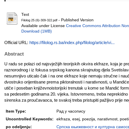
Text
- Published Version
Filolog 25 (6)-309-322.pdf
Available under License
Creative Commons Attribution Non
Download (1MB)
Official URL:
https://filolog.rs.ba/index.php/filolog/article/vi...
Abstract
U radu se polazi od najsvježijih teorijskih okvira ekfraze, koja je prep
raznorodnog i iz fokusa srpskog kanona skrajnutog djela Svetisla
nesumnjivo uticalo čak i na one ekfraze koje nemaju stručne i nau
dvostruko orijentisane prema piktoralnosti i narativnosti, u Mandić
utiče i poseban književnoistorijski trenutak u kome se Mandić for
sa pedesetim godinama 20. vijeka. Istovremeno, treba neprekidno i
sirenska za proučavaoca, te svakoj treba pristupiti pažljivo prije n
Item Type:
Рад у часопису
Uncontrolled Keywords:
ekfraza, esej, poezija, narativnost, poeti
po odeljenju:
Српска књижевност и културна самосвест