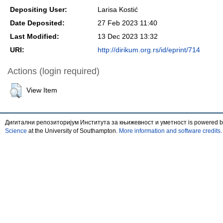
Depositing User:
Larisa Kostić
Date Deposited:
27 Feb 2023 11:40
Last Modified:
13 Dec 2023 13:32
URI:
http://dirikum.org.rs/id/eprint/714
Actions (login required)
View Item
Дигитални репозиторијум Института за књижевност и уметност is powered 
Science
at the University of Southampton.
More information and software credits
.